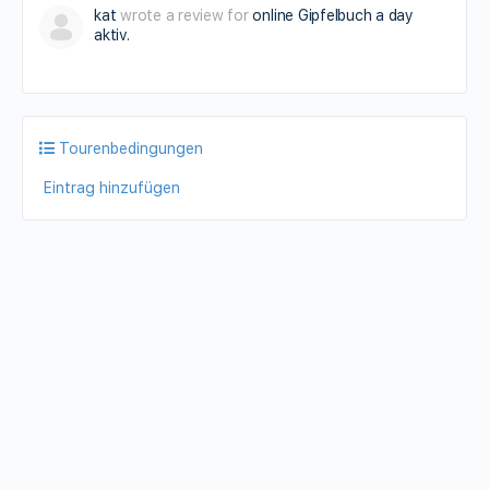
kat
wrote a review for
online Gipfelbuch
a day
Lärchenturm Klettersteig Karawanken
aktiv.
0.00
(
1 review
)
Kärnten
schwer
Koschutahaus, 4, Zell-Koschuta, Zell, Bezirk
Klagenfurt-Land, Kärnten, 9170, Österreich
Tourenbedingungen
Der Lärchenturm Klettersteig in den Karwanken ist
Eintrag hinzufügen
eine sehr lohnende Klettersteig Unternehmung! A...
Schwierigkeit
D