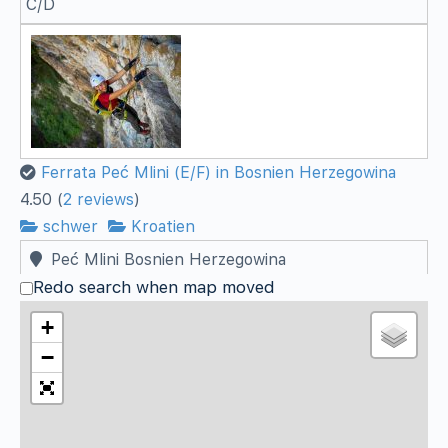
C/D
Ferrata Peć Mlini (E/F) in Bosnien Herzegowina
4.50
(
2 reviews
)
schwer
Kroatien
Peć Mlini Bosnien Herzegowina
Redo search when map moved
Der Klettersteig verläuft entlang des etwa 150 Meter
hohen Cvitanja-Felsen und der Klettersteig s...
+
Schwierigkeit
−
E/F