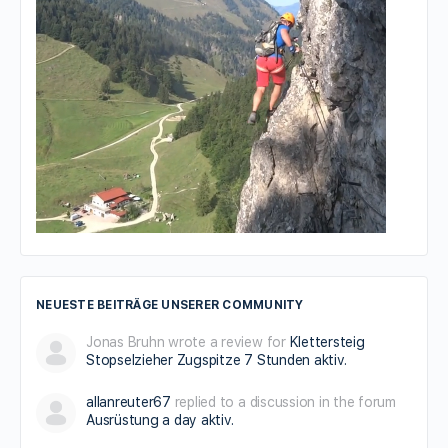
Pidinger Klettersteig
4.47
(
17 reviews
)
Bayern
schwer
Berchtesgaden
Piding, Bayern
Alles über den Pidinger Klettersteig auf den
Hochstaufen (hier Tourenbericht mit vielen Bildern)
...
Schwierigkeit
D
NEUESTE BEITRÄGE UNSERER COMMUNITY
Jonas Bruhn wrote a review for
Klettersteig
Stopselzieher Zugspitze
7 Stunden aktiv.
allanreuter67
replied to a discussion in the forum
Ausrüstung
a day aktiv.