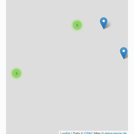
5
Via Ferrata Rino Pisetta
4.80
(
10 reviews
)
Gardasee
schwer
Südtirol / Trentino
Sarche, Trentino, Italien
3
Die Via Ferrata Pisetta ist seit Jahren das Maß aller
Dinge in der Gardasee-Region… ein ras...
Schwierigkeit
E
Leaflet
| Data ©
OSM
| Map ©
deine-berge.de