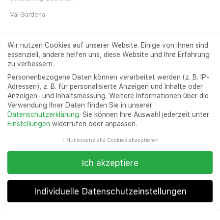
Via Ferrata Canal de las Damas
Val Gardena
2.50
(
1 review
)
Katalonien
schwer
Wir nutzen Cookies auf unserer Website. Einige von ihnen sind
Carrer Can Marques, 30, 08294, Barcelona,
essenziell, andere helfen uns, diese Website und Ihre Erfahrung
zu verbessern.
Spanien
Personenbezogene Daten können verarbeitet werden (z. B. IP-
Die Via Ferrata Canal de las Damas ist ein schöner,
Adressen), z. B. für personalisierte Anzeigen und Inhalte oder
Triftsteig - Schluchtensteig im Reichraminger Hintergebirge
vor 1 Woche
abenteuerlicher Schluchtenklettersteig mit 7 ...
Anzeigen- und Inhaltsmessung.
Weitere Informationen über die
Verwendung Ihrer Daten finden Sie in unserer
1
Schwierigkeit
Datenschutzerklärung
.
Sie können Ihre Auswahl jederzeit unter
Einstellungen
widerrufen oder anpassen.
D
Nur essenzielle Cookies akzeptieren
Ich akzeptiere
Familien Klettersteig Blausee in der Wildkogel Arena
Individuelle Datenschutzeinstellungen
vor 2 Wochen
Karte
Community
Forum
Datenschutzeinstellungen
1