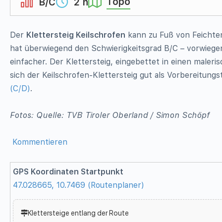
Topo
B/C
2 h
Der
Klettersteig Keilschrofen
kann zu Fuß von Feichten
hat überwiegend den Schwierigkeitsgrad B/C – vorwiegen
einfacher. Der Klettersteig, eingebettet in einen maler
sich der Keilschrofen-Klettersteig gut als Vorbereitun
(C/D)
.
Fotos: Quelle: TVB Tiroler Oberland / Simon Schöpf
Kommentieren
GPS Koordinaten Startpunkt
47.028665, 10.7469 (Routenplaner)
Klettersteige entlang der Route