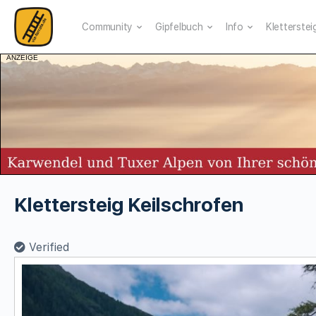
Community
Gipfelbuch
Info
Kletterstei
ANZEIGE
Klettersteig Keilschrofen
Verified